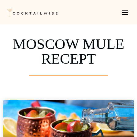
ALLE 
COCKTAILS PE
COCKTAILS PE
MOSCOW MULE
RECEPT