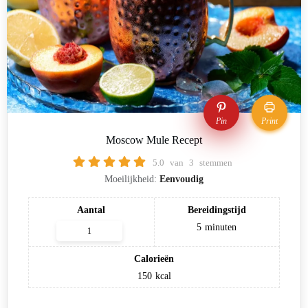
Pin
Print
Moscow Mule Recept
5.0
van
3
stemmen
Moeilijkheid:
Eenvoudig
Aantal
Bereidingstijd
5
minuten
Calorieën
150
kcal