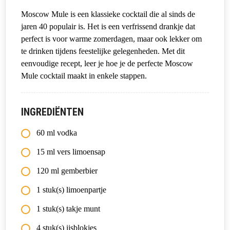
Moscow Mule is een klassieke cocktail die al sinds de
jaren 40 populair is. Het is een verfrissend drankje dat
perfect is voor warme zomerdagen, maar ook lekker om
te drinken tijdens feestelijke gelegenheden. Met dit
eenvoudige recept, leer je hoe je de perfecte Moscow
Mule cocktail maakt in enkele stappen.
INGREDIËNTEN
60
ml
vodka
15
ml
vers limoensap
120
ml
gemberbier
1
stuk(s)
limoenpartje
1
stuk(s)
takje munt
4
stuk(s)
ijsblokjes